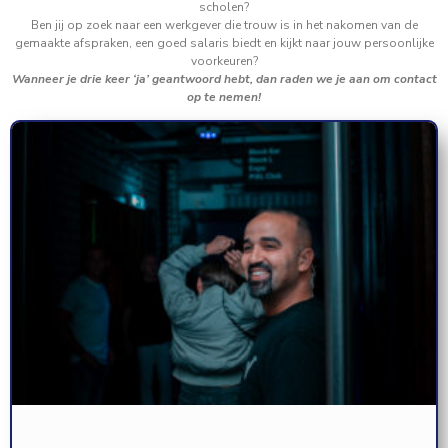
scholen?
Ben jij op zoek naar een werkgever die trouw is in het nakomen van de
gemaakte afspraken, een goed salaris biedt en kijkt naar jouw persoonlijke
voorkeuren?
Wanneer je drie keer ‘ja’ geantwoord hebt, dan raden we je aan om contact
op te nemen!