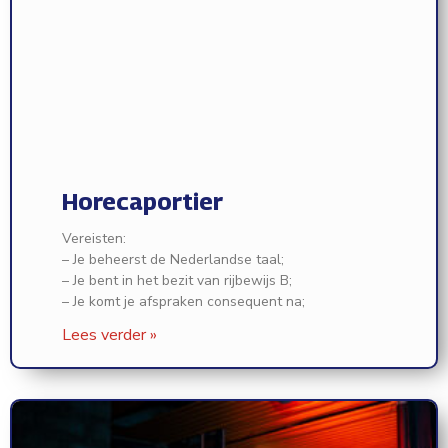
Horecaportier
Vereisten:
– Je beheerst de Nederlandse taal;
– Je bent in het bezit van rijbewijs B;
– Je komt je afspraken consequent na;
Lees verder »