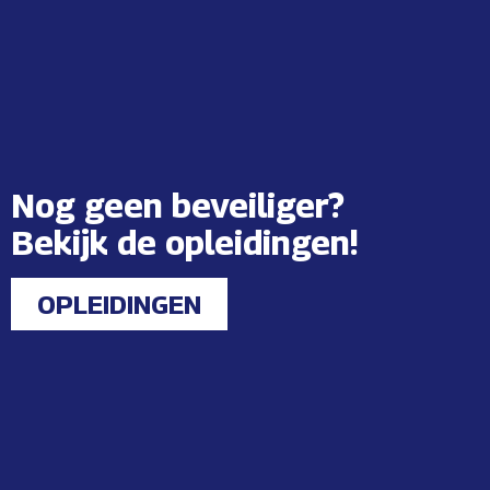
Evenementenbeveiliger
Vereisten:
– Je beheerst de Nederlandse taal;
– Je bent in het bezit van rijbewijs B;
– Je komt je afspraken consequent na;
Lees verder »
Nog geen beveiliger?
Bekijk de opleidingen!
OPLEIDINGEN